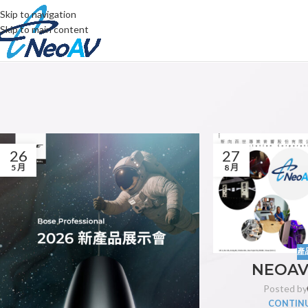
Skip to navigation
Skip to main content
26
27
5 月
8 月
產
NEOA
Posted by
CONTINU