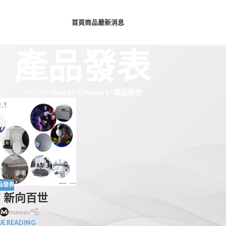
首頁
商品
最新消息
產品發表
Home
/
Archive by Category "產品發表"
品發表
V 新向百世
mawav
E READING