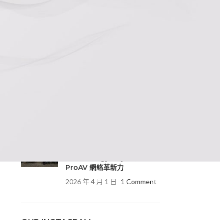
ATEN/CYP 展現Netgear 開
箱即用的強大科技
2026 年 7 月 29 日
1
Comment
探索聲音的未來：Bose
Professional 2026 劃世代
新產品展示會，誠摯邀請您的
蒞臨！
2026 年 5 月 26 日
1
Comment
讓科技回歸專業：新向百世
（NeoAV）於 CYP
Technology Day 展現
ProAV 網絡革新力
2026 年 4 月 1 日
1 Comment